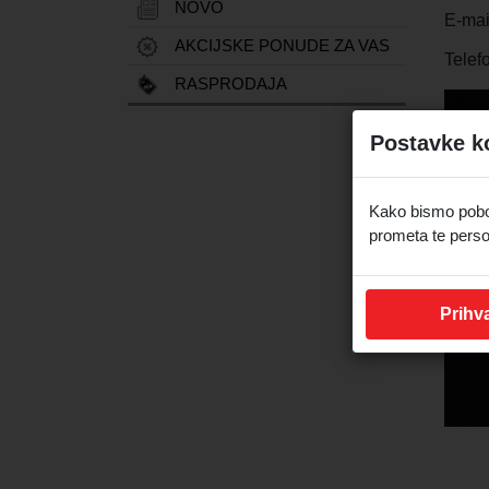
NOVO
E-mai
AKCIJSKE PONUDE ZA VAS
Tele
RASPRODAJA
Postavke k
Kako bismo pobolj
prometa te perso
Prihva