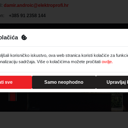
l:
damir.androic@elektroprofi.hr
fon:
+385 91 2358 144
olačića
šali korisničko iskustvo, ova web stranica koristi kolačiće za funkci
nalizaciju sadržaja. Više o kolačićima možete pročitati
ovdje.
ti sve
Samo neophodno
Upravljaj