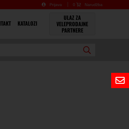
Prijava
0
Narudžba
×
ULAZ ZA
TAKT
KATALOZI
VELEPRODAJNE
PARTNERE