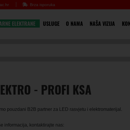
ac.hr
Brza isporuka
ARNE ELEKTRANE
USLUGE
O NAMA
NAŠA VIZIJA
KON
LEKTRO - PROFI KSA
mo pouzdani B2B partner za LED rasvjetu i elektromaterijal.
e informacija, kontaktirajte nas: