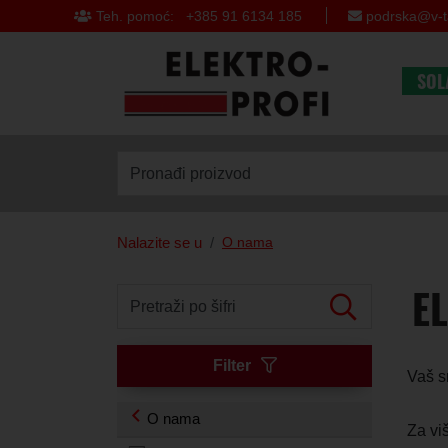
Teh. pomoć: +385 91 6134 185
podrska@v-t
SOL
Pronađi proizvod
Nalazite se u
O nama
E
Pretraži po šifri
Filter
Vaš s
O nama
Za viš