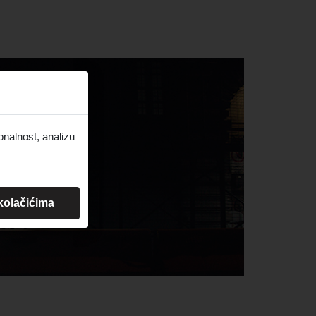
onalnost, analizu
 kolačićima